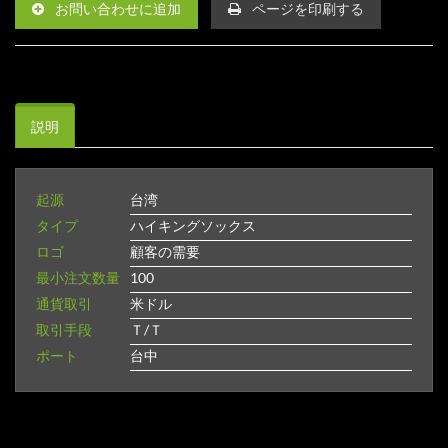
お問い合わせに追加
ページを印刷する
説明
起源
台湾
タイプ
ハイキングソックス
ロゴ
顧客の需要
最小注文数量
100
通貨取引
米ドル
取引手段
Ｔ/Ｔ
ポート
台中