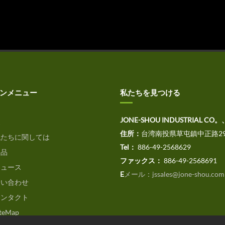
ンメニュー
私たちを見つける
JONE-SHOU INDUSTRIAL CO。
家
住所：
台湾南投県草屯鎮中正路29
たちに関しては
Tel：
886-49-2568629
品
ファックス：
886-49-2568691
ュース
E
メール：jssales@jone-shou.com
い合わせ
ンタクト
teMap