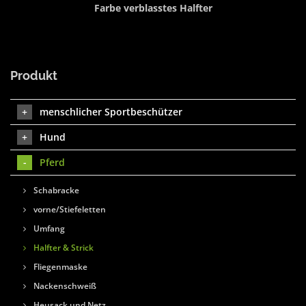
Farbe verblasstes Halfter
Produkt
menschlicher Sportbeschützer
Hund
Pferd
Schabracke
vorne/Stiefeletten
Umfang
Halfter & Strick
Fliegenmaske
Nackenschweiß
Heusack und Netz