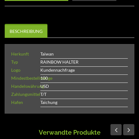
BESCHREIBUNG
Herkunft
Taiwan
Typ
RAINBOW HALTER
Logo
Kundennachfrage
Mindestbestellmenge
100
Handelswährung
USD
Zahlungsmittel
T/T
Hafen
Taichung
Verwandte Produkte