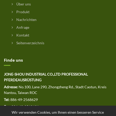
Über uns
Produkt
Nachrichten
Anfrage
Kontakt
Seitenverzeichnis
Finde uns
JONE-SHOU INDUSTRIAL CO.,LTD PROFESSIONAL
PFERDEAUSRÜSTUNG
Adresse:
No.100, Lane 290, Zhongzheng Rd., Stadt Caotun, Kreis
Nantou, Taiwan ROC
Tel:
886-49-2568629
Fax:
886-49-2568691
Wir verwenden Cookies, um Ihnen einen besseren Service
E-MAIL:
jssales@jone-shou.com