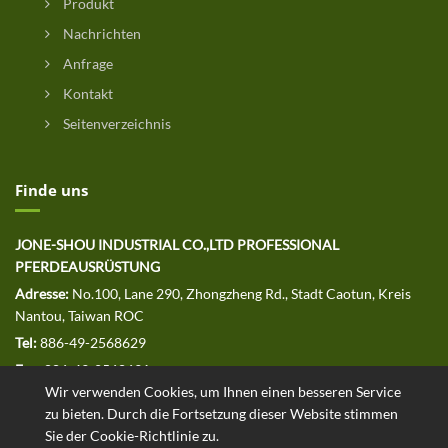
Produkt
Nachrichten
Anfrage
Kontakt
Seitenverzeichnis
Finde uns
JONE-SHOU INDUSTRIAL CO.,LTD PROFESSIONAL
PFERDEAUSRÜSTUNG
Adresse:
No.100, Lane 290, Zhongzheng Rd., Stadt Caotun, Kreis
Nantou, Taiwan ROC
Tel:
886-49-2568629
Fax:
886-49-2568691
Wir verwenden Cookies, um Ihnen einen besseren Service
E-MAIL:
jssales@jone-shou.com
zu bieten. Durch die Fortsetzung dieser Website stimmen
Sie der Cookie-Richtlinie zu.