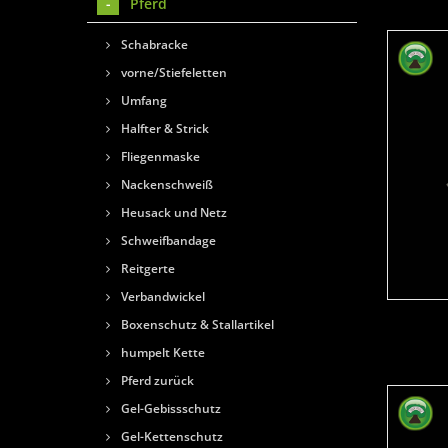
Pferd
Schabracke
vorne/Stiefeletten
Umfang
Halfter & Strick
Fliegenmaske
Nackenschweiß
Heusack und Netz
Schweifbandage
Reitgerte
Verbandwickel
Boxenschutz & Stallartikel
humpelt Kette
Pferd zurück
Gel-Gebissschutz
Gel-Kettenschutz