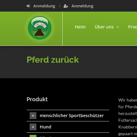
Anmeldung
Anmeldung
Heim
Über uns
Pro
Pferd zurück
Produkt
Wir haben
für Pferd
herzustel
menschlicher Sportbeschützer
Futtersäc
Hund
Knabbern 
gepaart m