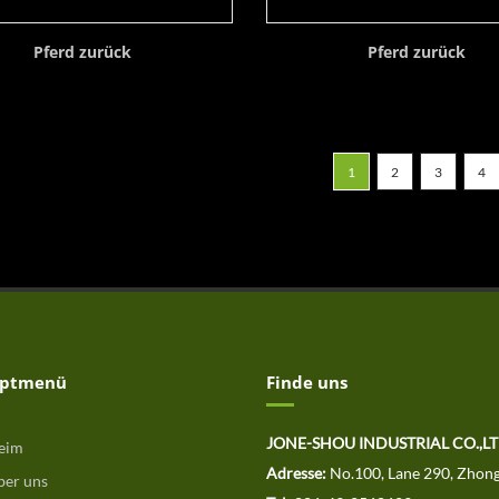
Pferd zurück
Pferd zurück
1
2
3
4
ptmenü
Finde uns
JONE-SHOU INDUSTRIAL CO.,
eim
Adresse:
No.100, Lane 290, Zhong
er uns