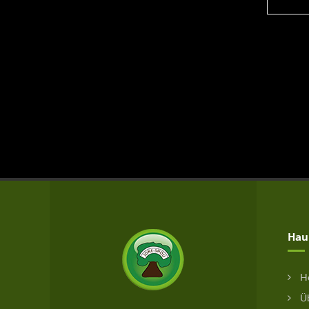
Hau
H
Üb