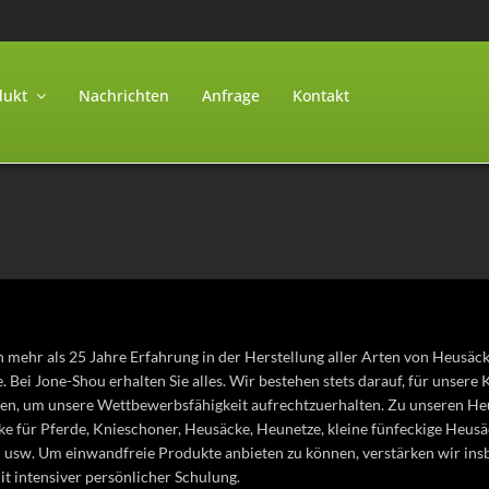
dukt
Nachrichten
Anfrage
Kontakt
 mehr als 25 Jahre Erfahrung in der Herstellung aller Arten von Heusäc
e. Bei Jone-Shou erhalten Sie alles. Wir bestehen stets darauf, für unser
len, um unsere Wettbewerbsfähigkeit aufrechtzuerhalten. Zu unseren H
ke für Pferde, Knieschoner, Heusäcke, Heunetze, kleine fünfeckige Heus
usw. Um einwandfreie Produkte anbieten zu können, verstärken wir insbes
it intensiver persönlicher Schulung.