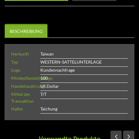
BESCHREIBUNG
Herkunft
Taiwan
Typ
WESTERN-SATTELUNTERLAGE
Logo
Kundennachfrage
Mindestbestellmenge
100
Handelswährung
US Dollar
Mittel der
T/T
Transaktion
Hafen
Taichung