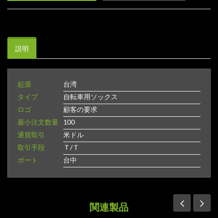
説明
起源
台湾
タイプ
自転車用ソックス
ロゴ
顧客の要求
最小注文数量
100
通貨取引
米ドル
取引手段
Ｔ/Ｔ
ポート
台中
関連製品