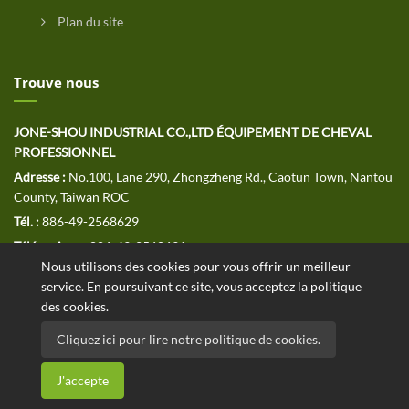
Plan du site
Trouve nous
JONE-SHOU INDUSTRIAL CO.,LTD ÉQUIPEMENT DE CHEVAL
PROFESSIONNEL
Adresse :
No.100, Lane 290, Zhongzheng Rd., Caotun Town, Nantou
County, Taiwan ROC
Tél. :
886-49-2568629
Télécopieur :
886-49-2568691
Nous utilisons des cookies pour vous offrir un meilleur
E-MAIL :
jssales@jone-shou.com
service. En poursuivant ce site, vous acceptez la politique
des cookies.
Cliquez ici pour lire notre politique de cookies.
Copyright © 2020 JONE-SHOU INDUSTRIAL CO., LTD Tous droits
J'accepte
réservés. Designed by
.
ATTEIPO