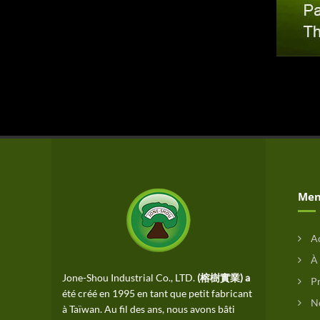
Men
Ac
À 
Jone-Shou Industrial Co., LTD.
(榕樹實業) a
Pr
été créé en 1995 en tant que petit fabricant
No
à Taïwan. Au fil des ans, nous avons bâti